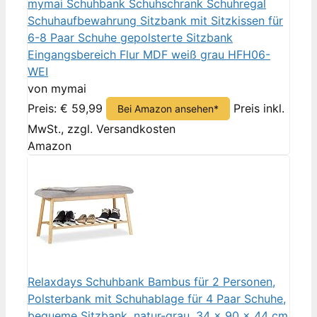
mymai Schuhbank Schuhschrank Schuhregal
Schuhaufbewahrung Sitzbank mit Sitzkissen für
6-8 Paar Schuhe gepolsterte Sitzbank
Eingangsbereich Flur MDF weiß grau HFH06-
WEI
von mymai
Preis: € 59,99
Preis inkl.
Bei Amazon ansehen*
MwSt., zzgl. Versandkosten
Amazon
Relaxdays Schuhbank Bambus für 2 Personen,
Polsterbank mit Schuhablage für 4 Paar Schuhe,
bequeme Sitzbank, natur-grau, 34 x 90 x 44 cm