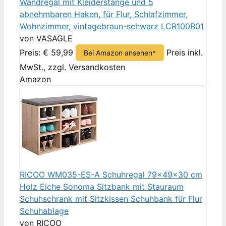
Wandregal mit Kleiderstange und 5
abnehmbaren Haken, für Flur, Schlafzimmer,
Wohnzimmer, vintagebraun-schwarz LCR100B01
von VASAGLE
Preis: € 59,99
Preis inkl.
Bei Amazon ansehen*
MwSt., zzgl. Versandkosten
Amazon
RICOO WM035-ES-A Schuhregal 79x49x30 cm
Holz Eiche Sonoma Sitzbank mit Stauraum
Schuhschrank mit Sitzkissen Schuhbank für Flur
Schuhablage
von RICOO