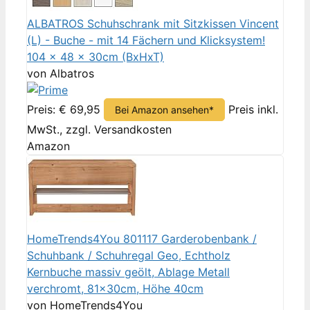
ALBATROS Schuhschrank mit Sitzkissen Vincent
(L) - Buche - mit 14 Fächern und Klicksystem!
104 x 48 x 30cm (BxHxT)
von Albatros
Preis: € 69,95
Preis inkl.
Bei Amazon ansehen*
MwSt., zzgl. Versandkosten
Amazon
HomeTrends4You 801117 Garderobenbank /
Schuhbank / Schuhregal Geo, Echtholz
Kernbuche massiv geölt, Ablage Metall
verchromt, 81x30cm, Höhe 40cm
von HomeTrends4You